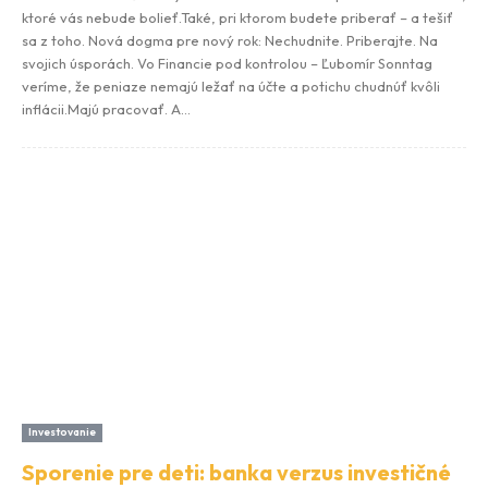
ktoré vás nebude bolieť.Také, pri ktorom budete priberať – a tešiť
sa z toho. Nová dogma pre nový rok: Nechudnite. Priberajte. Na
svojich úsporách. Vo Financie pod kontrolou – Ľubomír Sonntag
veríme, že peniaze nemajú ležať na účte a potichu chudnúť kvôli
inflácii.Majú pracovať. A...
Investovanie
Sporenie pre deti: banka verzus investičné