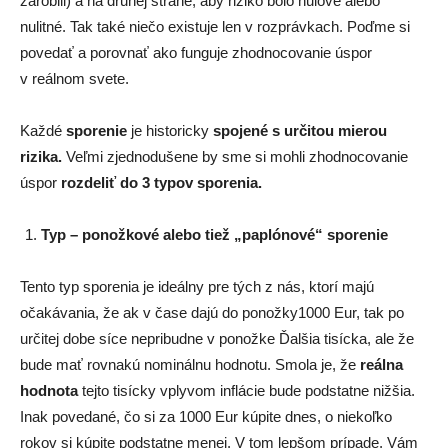
zarobili) a na druhej strane, aby riziko bolo nulové alebo
nulitné. Tak také niečo existuje len v rozprávkach. Poďme si
povedať a porovnať ako funguje zhodnocovanie úspor
v reálnom svete.
Každé
sporenie
je historicky
spojené s určitou mierou
rizika.
Veľmi zjednodušene by sme si mohli zhodnocovanie
úspor
rozdeliť do 3 typov sporenia.
Typ – ponožkové alebo tiež „paplónové“ sporenie
Tento typ sporenia je ideálny pre tých z nás, ktorí majú
očakávania, že ak v čase dajú do ponožky1000 Eur, tak po
určitej dobe síce nepribudne v ponožke Ďalšia tisícka, ale že
bude mať rovnakú nominálnu hodnotu. Smola je, že
reálna
hodnota
tejto tisícky vplyvom inflácie bude podstatne nižšia.
Inak povedané, čo si za 1000 Eur kúpite dnes, o niekoľko
rokov si kúpite podstatne menej. V tom lepšom prípade, Vám