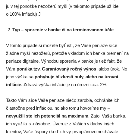
ju v tej ponožke nezožerú myši (v takomto prípade už ide
o 100% infláciu) J
Typ – sporenie v banke či na terminovanom účte
V tomto prípade si môžete byť istí, že Vaše peniaze síce
žiadne myší nezožerú, pretože vkladom ich banka premení na
peniaze digitálne. Výhodou sporenia v banke je tiež fakt, že
Vám
ponúka tzv. Garantovaný ročný výnos
,alebo úrok. No
jeho výška sa
pohybuje blízkosti nuly, alebo na úrovni
inflácie. Z
dravá výška inflácie je na úrovni cca. 2%.
Takto Vám síce Vaše peniaze niečo zarobia, ochránite ich
čiastočne pred infláciou, no ako tomu hovoríme my –
nevyužili ste ich potenciál na maximum
. Zato, Vaša banka,
ich využila x-násobne. Úveruje z Vašich vkladov iných
klientov, Vaše úspory (keď ich vy prvoplánovo nechávate