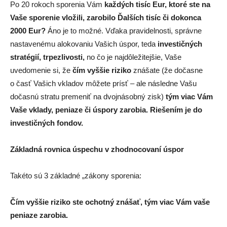
Po 20 rokoch sporenia Vám
každých tisíc Eur, ktoré ste na
Vaše sporenie vložili, zarobilo Ďalších tisíc či dokonca
2000 Eur?
Áno je to možné. Vďaka pravidelnosti, správne
nastavenému alokovaniu Vašich úspor, teda
investičných
stratégií, trpezlivosti,
no čo je najdôležitejšie, Vaše
uvedomenie si, že
čím vyššie riziko
znášate (že dočasne
o časť Vašich vkladov môžete prísť – ale následne Vašu
dočasnú stratu premeniť na dvojnásobný zisk)
tým viac Vám
Vaše vklady, peniaze či úspory zarobia. Riešením je do
investičných fondov.
Základná rovnica úspechu v zhodnocovaní úspor
Takéto sú 3 základné „zákony sporenia:
Čím vyššie riziko ste ochotný znášať, tým viac Vám vaše
peniaze zarobia.