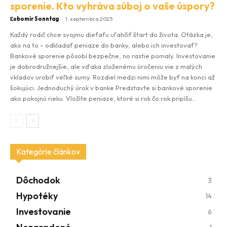
sporenie. Kto vyhráva súboj o vaše úspory?
Ľubomír Sonntag
-
1. septembra 2025
Každý rodič chce svojmu dieťaťu uľahčiť štart do života. Otázka je,
ako na to – odkladať peniaze do banky, alebo ich investovať?
Bankové sporenie pôsobí bezpečne, no rastie pomaly. Investovanie
je dobrodružnejšie, ale vďaka zloženému úročeniu vie z malých
vkladov urobiť veľké sumy. Rozdiel medzi nimi môže byť na konci až
šokujúci. Jednoduchý úrok v banke Predstavte si bankové sporenie
ako pokojnú rieku. Vložíte peniaze, ktoré si rok čo rok pripíšu...
Kategórie článkov
Dôchodok
3
Hypotéky
14
Investovanie
6