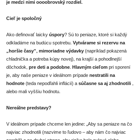
je medzi nimi oooobrovský rozdiel.
Cieľ je spoločný
Ako definovať laicky
úspory
? Sú to peniaze, ktoré si každý
odkladáme na budúcu spotrebu.
Vytvárame si rezervu na
„horšie časy“, mimoriadne výdavky
(napríklad pokazená
chladnička a potreba kúpy novej), na krajší a pohodlnejší
dôchodok,
pre deti a podobne
.
Hlavným cieľom
pri sporení
je, aby naše peniaze v ideálnom prípade
nestratili na
hodnote
(teda nepodľahli inflácií) a
súčasne sa aj zhodnotili
,
alebo mali vyššiu hodnotu.
Nereálne predstavy?
V ideálnom prípade chceme len jedine: „Aby sa peniaze na čo
najviac zhodnotili (nazvime to ľudovo – aby nám čo najviac