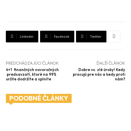
Linkedin
Facebook
Twitter
PREDCHÁDZAJÚCI ČLÁNOK
ĎALŠÍ ČLÁNOK
4+1 finančných novoročných
Dobre vs. zlé úroky! Kedy
predsavzatí, ktoré na 99%
pracujú pre nás a kedy proti
určite dodržíte a splníte
nám?
PODOBNÉ ČLÁNKY