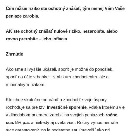
Čím nižšie riziko ste ochotný znášať, tým menej Vám Vaše
peniaze zarobia.
AK ste ochotný znášať nulové riziko, nezarobíte, alebo
rovno prerobíte – lebo inflácia
Zhrnutie
Ako sme si vyššie ukázali, sporiť je možné do ponožiek,
sporiť na účte v banke – s nízkym zhodnotením, ale aj
minimálnym rizikom.
Kto chce skutočne ochrániť a zhodnotiť svoje úspory,
rozhoduje sa pre tzv.
Investičné sporenie
, vďaka ktorému vie
v dlhodobom priemere zarobiť na svojich peniazoch
ročne
cca. 8% p.a.
a niekedy aj oveľa viac. Ročný výnos nemáte
síce garantovaný, no je podstatne zaujímavejší ako pri