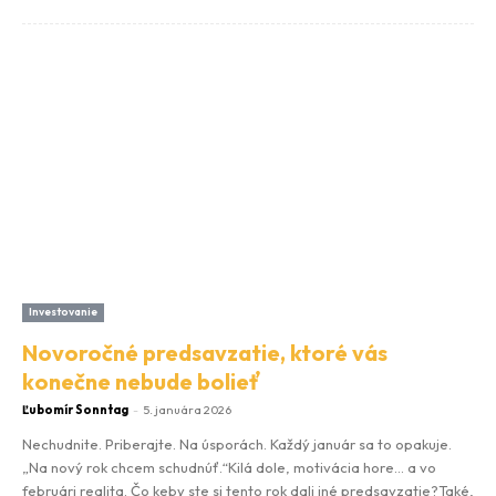
Investovanie
Novoročné predsavzatie, ktoré vás
konečne nebude bolieť
Ľubomír Sonntag
-
5. januára 2026
Nechudnite. Priberajte. Na úsporách. Každý január sa to opakuje.
„Na nový rok chcem schudnúť.“Kilá dole, motivácia hore… a vo
februári realita. Čo keby ste si tento rok dali iné predsavzatie?Také,