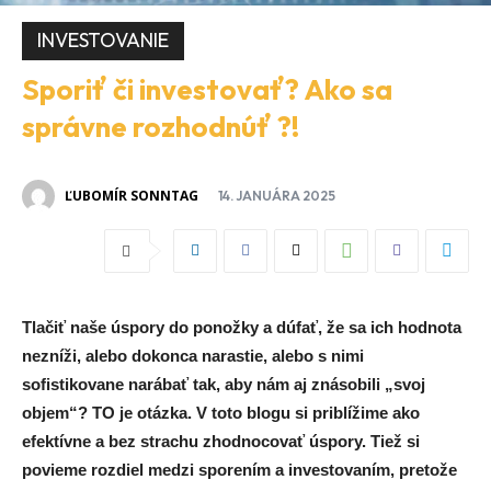
INVESTOVANIE
Sporiť či investovať? Ako sa
správne rozhodnúť ?!
ĽUBOMÍR SONNTAG
14. JANUÁRA 2025
Tlačiť naše úspory do ponožky a dúfať, že sa ich hodnota
nezníži, alebo dokonca narastie, alebo s nimi
sofistikovane narábať tak, aby nám aj znásobili „svoj
objem“? TO je otázka. V toto blogu si priblížime ako
efektívne a bez strachu zhodnocovať úspory. Tiež si
povieme rozdiel medzi sporením a investovaním, pretože