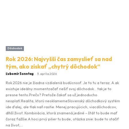
Dôchodok
Rok 2026: Najvyšší čas zamyslieť sa nad
tým, ako získať „chytrý dôchodok“
Ľubomír Sonntag
-
3. apríla 2026
Rok 2026 nie je žiadna vzdialená budúcnosť. Je to tu a teraz. A ak
existuje ideálny momentzačať riešiť svoj dôchodok… tak je to
presne tento.Prečo? Pretože čakať sa už jednoducho
neoplatí.Realita, ktorú neoklamemeSlovenský dôchodkový systém
ide ďalej, ale tlak naň rastie. Menej pracujúcich, viacdôchodcov,
dlhší život. Kombinácia, ktorá znamená jediné – štát to bude mať
čoraz ťažšie.A hoci prvý pilier tu bude, otázka znie: bude to stačiť
na život,...