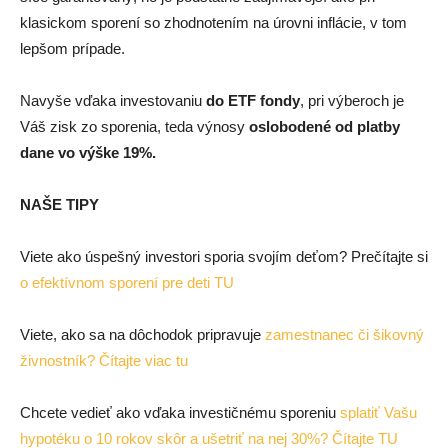
klasickom sporení so zhodnotením na úrovni inflácie, v tom
lepšom prípade.
Navyše vďaka investovaniu
do ETF fondy
, pri výberoch je
Váš zisk zo sporenia, teda výnosy
oslobodené od platby
dane vo výške 19%.
NAŠE TIPY
Viete ako úspešný investori sporia svojím deťom? Prečítajte si
o efektívnom sporení pre deti TU
Viete, ako sa na dôchodok pripravuje
zamestnanec či šikovný
živnostník? Čítajte viac tu
Chcete vedieť ako vďaka investičnému sporeniu
splatiť Vašu
hypotéku o 10 rokov skôr a ušetriť na nej 30%? Čítajte TU