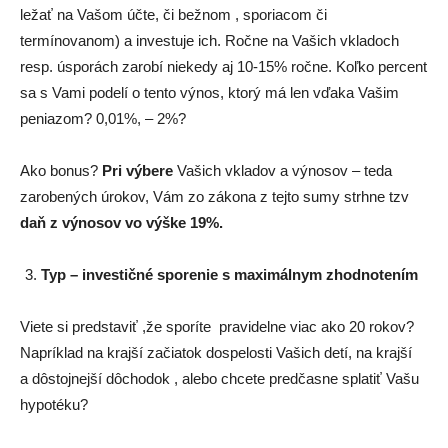
ležať na Vašom účte, či bežnom , sporiacom či
termínovanom) a investuje ich. Ročne na Vašich vkladoch
resp. úsporách zarobí niekedy aj 10-15% ročne. Koľko percent
sa s Vami podelí o tento výnos, ktorý má len vďaka Vašim
peniazom? 0,01%, – 2%?
Ako bonus?
Pri výbere
Vašich vkladov a výnosov – teda
zarobených úrokov, Vám zo zákona z tejto sumy strhne tzv
daň z výnosov vo výške 19%.
Typ – investičné sporenie s maximálnym zhodnotením
Viete si predstaviť ,že sporíte pravidelne viac ako 20 rokov?
Napríklad na krajší začiatok dospelosti Vašich detí, na krajší
a dôstojnejší dôchodok , alebo chcete predčasne splatiť Vašu
hypotéku?