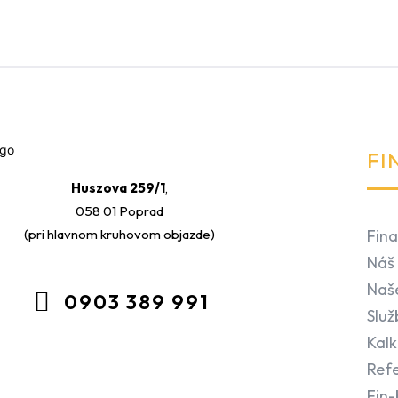
FI
Huszova 259/1
,
058 01 Poprad
(pri hlavnom kruhovom objazde)
Fina
Náš 
Naš
0903 389 991
Služ
Kalk
Refe
Fin-