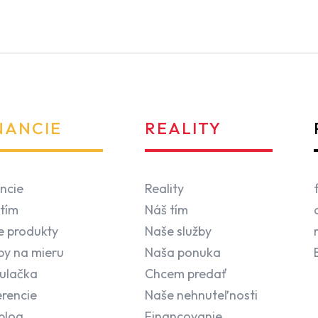
NANCIE
REALITY
ncie
Reality
tím
Náš tím
e produkty
Naše služby
by na mieru
Naša ponuka
ulačka
Chcem predať
rencie
Naše nehnuteľnosti
blog
Financovanie