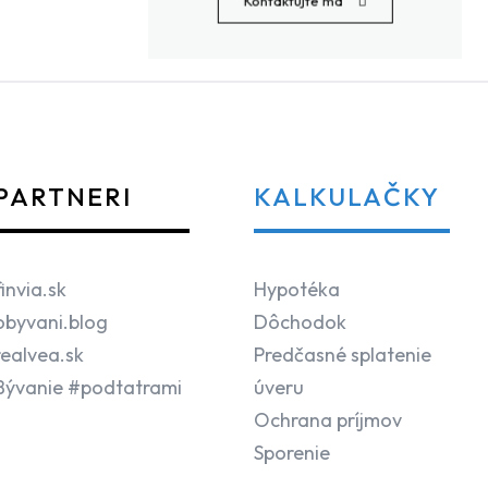
Kontaktujte ma
PARTNERI
KALKULAČKY
finvia.sk
Hypotéka
obyvani.blog
Dôchodok
realvea.sk
Predčasné splatenie
Bývanie #podtatrami
úveru
Ochrana príjmov
Sporenie