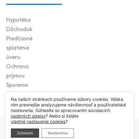
Hypotéka
Dôchodok
Predčasné
splatenie
úveru
Ochrana
príjmov
Sporenie
Na našich stránkach používame súbory cookies. Vďaka
nim presnejšie analyzujeme návštevnosť a používateľské
nastavenia. Súhlasíte so spracovaním súvisiacich
osobných údajov
? Alebo si želáte
vlastné nastavenie cookies
?
Tvorba webstránok a marketing od
WebyPoprad.sk
Súhlasím
Nastavenia