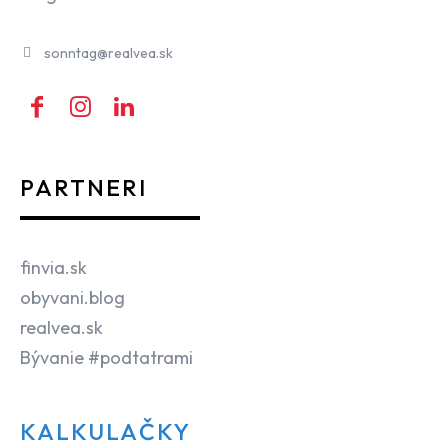
sonntag@realvea.sk
PARTNERI
finvia.sk
obyvani.blog
realvea.sk
Bývanie #podtatrami
KALKULAČKY