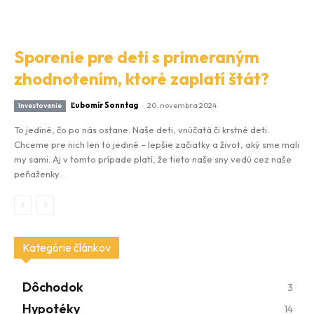
Sporenie pre deti s primeraným
zhodnotením, ktoré zaplatí štát?
Ľubomír Sonntag
-
20. novembra 2024
Investovanie
To jediné, čo po nás ostane. Naše deti, vnúčatá či krstné deti.
Chceme pre nich len to jediné – lepšie začiatky a život, aký sme mali
my sami. Aj v tomto prípade platí, že tieto naše sny vedú cez naše
peňaženky..
Kategórie článkov
Dôchodok
3
Hypotéky
14