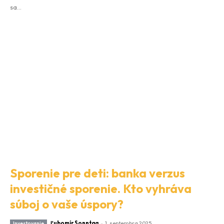
sa...
Sporenie pre deti: banka verzus
investičné sporenie. Kto vyhráva
súboj o vaše úspory?
Ľubomír Sonntag
-
1. septembra 2025
Investovanie