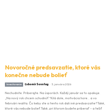
Novoročné predsavzatie, ktoré vás
konečne nebude bolieť
Ľubomír Sonntag
-
5. januára 2026
Investovanie
Nechudnite. Priberajte. Na úsporách. Každý január sa to opakuje.
„Na nový rok chcem schudnúť.“Kilá dole, motivácia hore… a vo
februári realita. Čo keby ste si tento rok dali iné predsavzatie?Také,
ktoré vás nebude bolieť.Také, pri ktorom budete priberať – a tešiť