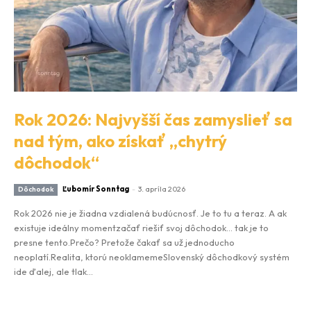
Rok 2026: Najvyšší čas zamyslieť sa
nad tým, ako získať „chytrý
dôchodok“
Ľubomír Sonntag
-
3. apríla 2026
Dôchodok
Rok 2026 nie je žiadna vzdialená budúcnosť. Je to tu a teraz. A ak
existuje ideálny momentzačať riešiť svoj dôchodok… tak je to
presne tento.Prečo? Pretože čakať sa už jednoducho
neoplatí.Realita, ktorú neoklamemeSlovenský dôchodkový systém
ide ďalej, ale tlak...