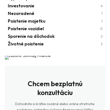
Investovanie
6
Nezaradené
1
Poistenie majetku
1
Poistenie vozidiel
0
Sporenie na dôchodok
2
Životné poistenie
2
Chcem bezplatnú
konzultáciu
Dohodnite si krátke osobné alebo online stretnutie
a nájdeme optimálne riešenie financovania Vášho