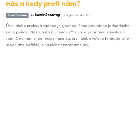
nás a kedy proti nám?
Ľubomír Sonntag
-
20. januára 2025
Investovanie
Úrok alebo úroková sadzba je zjednodušene povedané jednoducho
cena peňazí. Naša láska či „nenávisť“ k úroku je priamo závislá na
tom, či na nám zhodnocuje naše úspory, alebo vďaka tomu, že sme
si peniaze požičali, a na nich nezarábame my,...