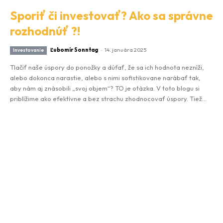
Sporiť či investovať? Ako sa správne
rozhodnúť ?!
Ľubomír Sonntag
-
14. januára 2025
Investovanie
Tlačiť naše úspory do ponožky a dúfať, že sa ich hodnota nezníži,
alebo dokonca narastie, alebo s nimi sofistikovane narábať tak,
aby nám aj znásobili „svoj objem“? TO je otázka. V toto blogu si
priblížime ako efektívne a bez strachu zhodnocovať úspory. Tiež...