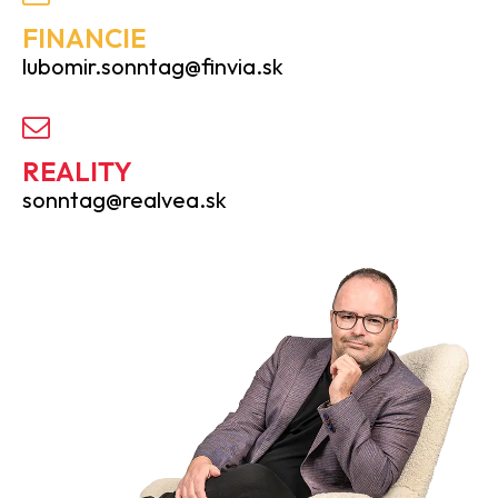
FINANCIE
lubomir.sonntag@finvia.sk
REALITY
sonntag@realvea.sk