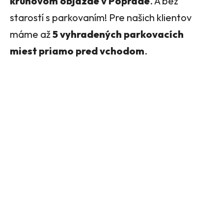
kruhovom objazde v Poprade
. A bez
starostí s parkovaním! Pre našich klientov
máme až
5 vyhradených parkovacích
miest priamo pred vchodom
.