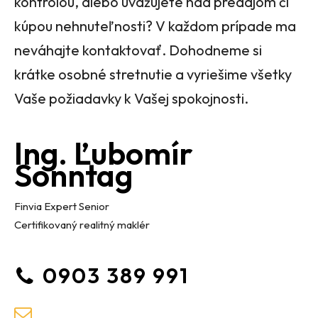
kontrolou, alebo uvažujete nad predajom či
kúpou nehnuteľnosti? V každom prípade ma
neváhajte kontaktovať. Dohodneme si
krátke osobné stretnutie a vyriešime všetky
Vaše požiadavky k Vašej spokojnosti.
Ing. Ľubomír
Sonntag
Finvia Expert Senior
Certifikovaný realitný maklér
0903 389 991