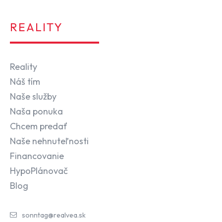
REALITY
Reality
Náš tím
Naše služby
Naša ponuka
Chcem predať
Naše nehnuteľnosti
Financovanie
HypoPlánovač
Blog
sonntag@realvea.sk