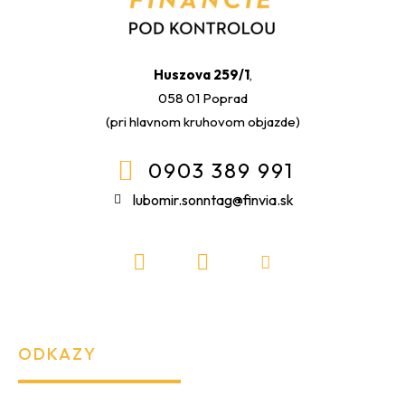
Huszova 259/1
,
058 01 Poprad
(pri hlavnom kruhovom objazde)
0903 389 991
lubomir.sonntag@finvia.sk
ODKAZY