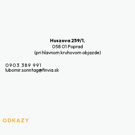
Huszova 259/1
,
058 01 Poprad
(pri hlavnom kruhovom objazde)
0903 389 991
lubomir.sonntag@finvia.sk
ODKAZY