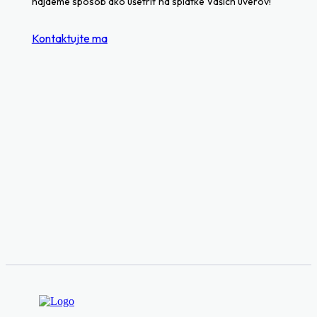
nájdeme spôsob ako ušetriť na splátke Vašich úverov!
Kontaktujte ma