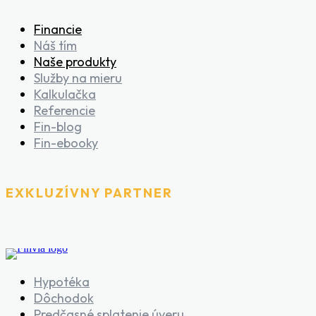
Financie
Náš tím
Naše produkty
Služby na mieru
Kalkulačka
Referencie
Fin-blog
Fin-ebooky
EXKLUZÍVNY PARTNER
Hypotéka
Dôchodok
Predčasné splatenie úveru