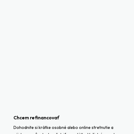
Vyskúšajte našu kalkulačku a porovnajte si možnosti
refinancovania za pár sekúnd.
KALKULAČKA
Rozdiel medzi refinancovaním hypotéky a
konsolidáciou úverov
V prípade, že refinancujete
len jeden úver
či hypotéku za účelom
zníženia splátky,
hovoríme o refinancovaní.
Ak máte hypotéku a napríklad
viacero
spotrebiteľských
úverov
,
kreditné karty či povolené prečerpanie a chcete ich
zlúčiť do
jedného úveru
resp. hypotéky,
hovoríme o konsolidácií.
Chcem refinancovať
Dohodnite si krátke osobné alebo online stretnutie a