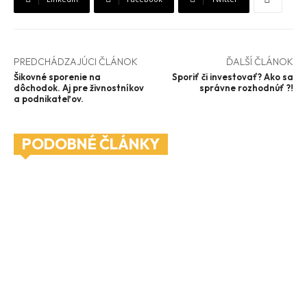
PREDCHÁDZAJÚCI ČLÁNOK
ĎALŠÍ ČLÁNOK
Šikovné sporenie na
Sporiť či investovať? Ako sa
dôchodok. Aj pre živnostníkov
správne rozhodnúť ?!
a podnikateľov.
PODOBNÉ ČLÁNKY