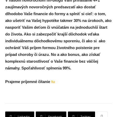
V našom novoročnom fin-blogu Vám prinášame 4+1
zaujímavých novoročných predsavzatí ako dostať
dlhodobo Vaše financie do formy a splniť si cieľ: o tom,
ako ušetriť na Vašej hypotéke takmer 30% na úrokoch, ako
nasporiť Vašim deťom či vnúčatám na jednoduchší štart
do života. Ako si zabezpečiť krajší dôchodok vďaka
individuálnemu dôchodkovému sporeniu, či ako si ako
ochrániť Váš príjem formou životného poistenie pre
prípad choroby či úrazu. No a ako bonus, ako získať
komplexnú starostlivosť o Vaše financie bez väčšej
námahy. Spoľahlivosť splnenia 99%.
Prajeme príjemné čítanie
tu
Linkedin
Facebook
Twitter