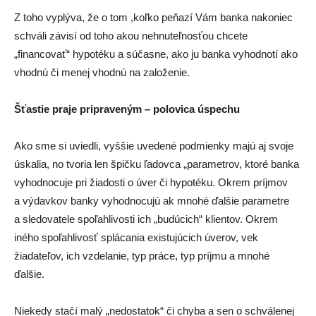
Z toho vyplýva, že o tom ,koľko peňazí Vám banka nakoniec
schváli závisí od toho akou nehnuteľnosťou chcete
„financovať“ hypotéku a súčasne, ako ju banka vyhodnotí ako
vhodnú či menej vhodnú na založenie.
Šťastie praje pripraveným – polovica úspechu
Ako sme si uviedli, vyššie uvedené podmienky majú aj svoje
úskalia, no tvoria len špičku ľadovca „parametrov, ktoré banka
vyhodnocuje pri žiadosti o úver či hypotéku. Okrem príjmov
a výdavkov banky vyhodnocujú ak mnohé ďalšie parametre
a sledovatele spoľahlivosti ich „budúcich“ klientov. Okrem
iného spoľahlivosť splácania existujúcich úverov, vek
žiadateľov, ich vzdelanie, typ práce, typ príjmu a mnohé
ďalšie.
Niekedy stačí malý „nedostatok“ či chyba a sen o schválenej