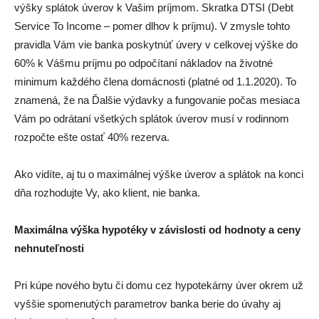
výšky splátok úverov k Vašim príjmom. Skratka DTSI (Debt
Service To Income – pomer dlhov k príjmu). V zmysle tohto
pravidla Vám vie banka poskytnúť úvery v celkovej výške do
60% k Vášmu príjmu po odpočítaní nákladov na životné
minimum každého člena domácnosti (platné od 1.1.2020). To
znamená, že na Ďalšie výdavky a fungovanie počas mesiaca
Vám po odrátaní všetkých splátok úverov musí v rodinnom
rozpočte ešte ostať 40% rezerva.
Ako vidíte, aj tu o maximálnej výške úverov a splátok na konci
dňa rozhodujte Vy, ako klient, nie banka.
Maximálna výška hypotéky v závislosti od hodnoty a ceny
nehnuteľnosti
Pri kúpe nového bytu či domu cez hypotekárny úver okrem už
vyššie spomenutých parametrov banka berie do úvahy aj