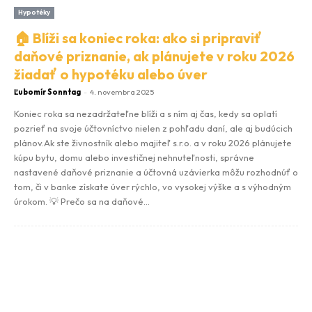
Hypotéky
🏠 Blíži sa koniec roka: ako si pripraviť
daňové priznanie, ak plánujete v roku 2026
žiadať o hypotéku alebo úver
Ľubomír Sonntag
-
4. novembra 2025
Koniec roka sa nezadržateľne blíži a s ním aj čas, kedy sa oplatí
pozrieť na svoje účtovníctvo nielen z pohľadu daní, ale aj budúcich
plánov.Ak ste živnostník alebo majiteľ s.r.o. a v roku 2026 plánujete
kúpu bytu, domu alebo investičnej nehnuteľnosti, správne
nastavené daňové priznanie a účtovná uzávierka môžu rozhodnúť o
tom, či v banke získate úver rýchlo, vo vysokej výške a s výhodným
úrokom. 💡 Prečo sa na daňové...