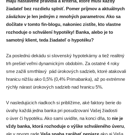
majú nastavené pravidlá a kritéria, ktoré musí každý
žiadateľ bez rozdielu splniť. Pomer príjmov a aktuálnych
záväzkov je len jedným z mnohých parametrov. Ako sa
dočítate v tomto fin-blogu, nakoniec zistíte, kto vlastne
rozhoduje o schválení hypotéky! Banka, alebo je to
samotný klient, teda žiadateľ o hypotéku?
Za poslednú dekádu si slovenský hypotekárny a tiež realitný
trh prešiel veľmi dynamickým obdobím. Za ostatné 4 roky
sme zažili smrthlavý pád úrokových sadzieb, ktoré atakovali
hranicu nižšiu ako 0,5% (0,4% Primabanka), až po extrémne
rýchly nárast úrokových sadzieb nad hranicu 5%.
V nasledujúcich riadkoch si priblížime, aké faktory berie do
úvahy každá jedna banka pri posudzovaní Vašej žiadosti
o úver či hypotéku. Ako sami uvidíte, na konci dňa, to
nie je
vždy banka, ktorá rozhoduje o výške schváleného úveru
,
ale v prvom rade
Vaša snaha zarábať peniaze
ako aj Vaša