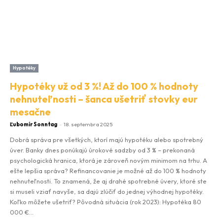
Hypotéky
Hypotéky už od 3 %! Až do 100 % hodnoty
nehnuteľnosti – šanca ušetriť stovky eur
mesačne
Ľubomír Sonntag
-
18. septembra 2025
Dobrá správa pre všetkých, ktorí majú hypotéku alebo spotrebný
úver. Banky dnes ponúkajú úrokové sadzby od 3 % – prekonaná
psychologická hranica, ktorá je zároveň novým minimom na trhu. A
ešte lepšia správa? Refinancovanie je možné až do 100 % hodnoty
nehnuteľnosti. To znamená, že aj drahé spotrebné úvery, ktoré ste
si museli vziať navyše, sa dajú zlúčiť do jednej výhodnej hypotéky.
Koľko môžete ušetriť? Pôvodná situácia (rok 2023): Hypotéka 80
000 €...