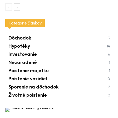
Kategórie článkov
Dôchodok
3
Hypotéky
14
Investovanie
6
Nezaradené
1
Poistenie majetku
1
Poistenie vozidiel
0
Sporenie na dôchodok
2
Životné poistenie
2