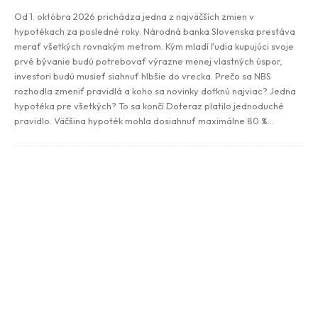
Od 1. októbra 2026 prichádza jedna z najväčších zmien v
hypotékach za posledné roky. Národná banka Slovenska prestáva
merať všetkých rovnakým metrom. Kým mladí ľudia kupujúci svoje
prvé bývanie budú potrebovať výrazne menej vlastných úspor,
investori budú musieť siahnuť hlbšie do vrecka. Prečo sa NBS
rozhodla zmeniť pravidlá a koho sa novinky dotknú najviac? Jedna
hypotéka pre všetkých? To sa končí Doteraz platilo jednoduché
pravidlo. Väčšina hypoték mohla dosiahnuť maximálne 80 %...