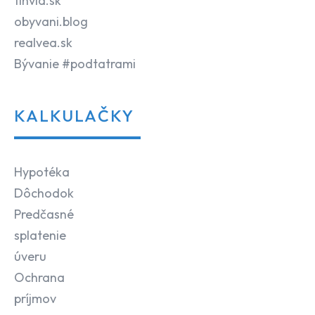
finvia.sk
obyvani.blog
realvea.sk
Bývanie #podtatrami
KALKULAČKY
Hypotéka
Dôchodok
Predčasné
splatenie
úveru
Ochrana
príjmov