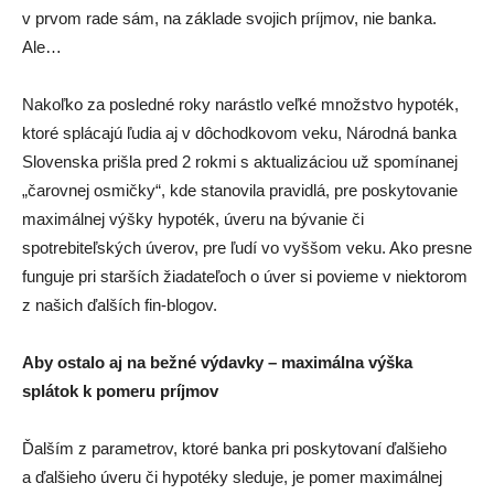
v prvom rade sám, na základe svojich príjmov, nie banka.
Ale…
Nakoľko za posledné roky narástlo veľké množstvo hypoték,
ktoré splácajú ľudia aj v dôchodkovom veku, Národná banka
Slovenska prišla pred 2 rokmi s aktualizáciou už spomínanej
„čarovnej osmičky“, kde stanovila pravidlá, pre poskytovanie
maximálnej výšky hypoték, úveru na bývanie či
spotrebiteľských úverov, pre ľudí vo vyššom veku. Ako presne
funguje pri starších žiadateľoch o úver si povieme v niektorom
z našich ďalších fin-blogov.
Aby ostalo aj na bežné výdavky – maximálna výška
splátok k pomeru príjmov
Ďalším z parametrov, ktoré banka pri poskytovaní ďalšieho
a ďalšieho úveru či hypotéky sleduje, je pomer maximálnej