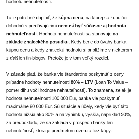
hodnotu nehnuteľnosti.
Tu je potrebné doplniť, že
kúpna cena
, na ktorej sa kupujúci
dohodnú s predávajúcimi
nemusí byť súčasne aj hodnota
nehnuteľnosti.
Hodnota nehnuteľnosti sa stanovuje
na
základe znaleckého posudku.
Kedy berie do úvahy banka
kúpnu cenu a kedy znaleckú hodnotu si priblížime v niektorom
z ďalších fin-blogov. Pretože je v tom veľký rozdiel.
V zásade platí, že banka vie štandardne poskytnúť z ceny
prípadne hodnoty nehnuteľnosti
80% – LTV
(Loan To Value –
pomer dlhu voči hodnote nehnuteľnosti). To znamená, že ak je
hodnota nehnuteľnosti 100 000 Eur, banka vie poskytnúť
maximálne 80 000 Eur. Sú situácie a účely, kedy vie byť táto
hodnota nižšia ako 80% a na výnimku, vyššia, napríklad 90%,
za predpokladu, že sa zakladá v prospech banky len
nehnuteľnosť, ktorá je predmetom úveru a tiež kúpy.