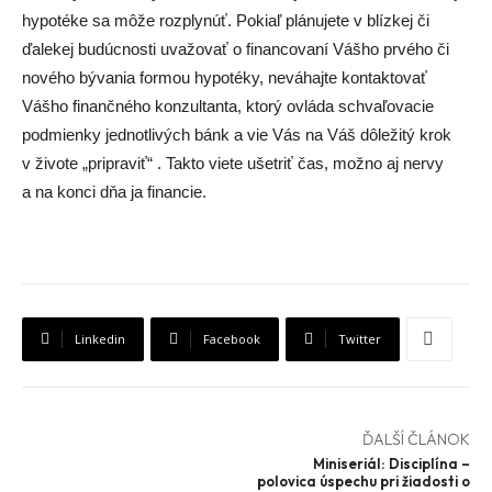
hypotéke sa môže rozplynúť. Pokiaľ plánujete v blízkej či
ďalekej budúcnosti uvažovať o financovaní Vášho prvého či
nového bývania formou hypotéky, neváhajte kontaktovať
Vášho finančného konzultanta, ktorý ovláda schvaľovacie
podmienky jednotlivých bánk a vie Vás na Váš dôležitý krok
v živote „pripraviť“ . Takto viete ušetriť čas, možno aj nervy
a na konci dňa ja financie.
Linkedin
Facebook
Twitter
ĎALŠÍ ČLÁNOK
Miniseriál: Disciplína –
polovica úspechu pri žiadosti o