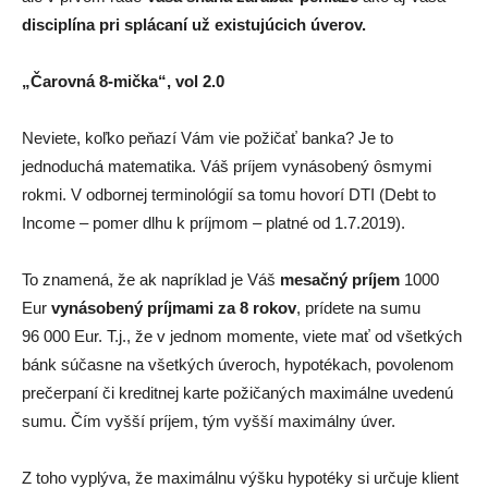
disciplína pri splácaní už existujúcich úverov.
„Čarovná 8-mička“, vol 2.0
Neviete, koľko peňazí Vám vie požičať banka? Je to
jednoduchá matematika. Váš príjem vynásobený ôsmymi
rokmi. V odbornej terminológií sa tomu hovorí DTI (Debt to
Income – pomer dlhu k príjmom – platné od 1.7.2019).
To znamená, že ak napríklad je Váš
mesačný príjem
1000
Eur
vynásobený príjmami za 8 rokov
, prídete na sumu
96 000 Eur. T.j., že v jednom momente, viete mať od všetkých
bánk súčasne na všetkých úveroch, hypotékach, povolenom
prečerpaní či kreditnej karte požičaných maximálne uvedenú
sumu. Čím vyšší príjem, tým vyšší maximálny úver.
Z toho vyplýva, že maximálnu výšku hypotéky si určuje klient