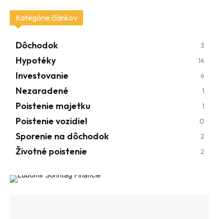
Kategórie článkov
Dôchodok
3
Hypotéky
14
Investovanie
6
Nezaradené
1
Poistenie majetku
1
Poistenie vozidiel
0
Sporenie na dôchodok
2
Životné poistenie
2