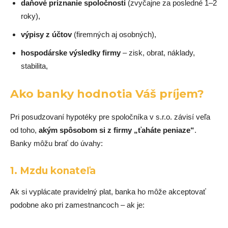
daňové priznanie spoločnosti
(zvyčajne za posledné 1–2
roky),
výpisy z účtov
(firemných aj osobných),
hospodárske výsledky firmy
– zisk, obrat, náklady,
stabilita,
Ako banky hodnotia Váš príjem?
Pri posudzovaní hypotéky pre spoločníka v s.r.o. závisí veľa
od toho,
akým spôsobom si z firmy „ťaháte peniaze“
.
Banky môžu brať do úvahy:
1.
Mzdu konateľa
Ak si vyplácate pravidelný plat, banka ho môže akceptovať
podobne ako pri zamestnancoch – ak je: