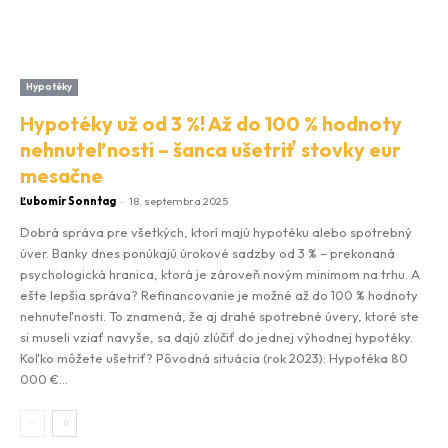
Hypotéky
Hypotéky už od 3 %! Až do 100 % hodnoty
nehnuteľnosti – šanca ušetriť stovky eur
mesačne
Ľubomír Sonntag
-
18. septembra 2025
Dobrá správa pre všetkých, ktorí majú hypotéku alebo spotrebný
úver. Banky dnes ponúkajú úrokové sadzby od 3 % – prekonaná
psychologická hranica, ktorá je zároveň novým minimom na trhu. A
ešte lepšia správa? Refinancovanie je možné až do 100 % hodnoty
nehnuteľnosti. To znamená, že aj drahé spotrebné úvery, ktoré ste
si museli vziať navyše, sa dajú zlúčiť do jednej výhodnej hypotéky.
Koľko môžete ušetriť? Pôvodná situácia (rok 2023): Hypotéka 80
000 €...