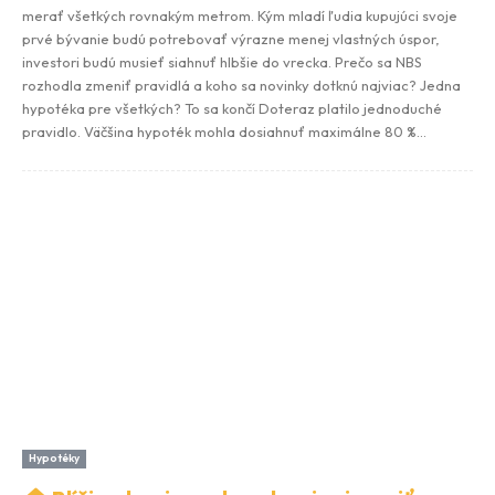
merať všetkých rovnakým metrom. Kým mladí ľudia kupujúci svoje
prvé bývanie budú potrebovať výrazne menej vlastných úspor,
investori budú musieť siahnuť hlbšie do vrecka. Prečo sa NBS
rozhodla zmeniť pravidlá a koho sa novinky dotknú najviac? Jedna
hypotéka pre všetkých? To sa končí Doteraz platilo jednoduché
pravidlo. Väčšina hypoték mohla dosiahnuť maximálne 80 %...
Hypotéky