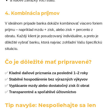
a nulové záväzky voči štátu.
4.
Kombinácia príjmov
V ideálnom prípade banka dokáže kombinovať viacero foriem
príjmu – napríklad mzdu + zisk, alebo zisk + percento z
obratu. Každý klient je posudzovaný individuálne, a preto je
dôležité vybrať banku, ktorá najviac zohľadní Vašu špecifickú
situáciu.
Čo je dôležité mať pripravené?
✅
Kladné daňové priznania za posledné 1–2 roky
✅
Stabilné hospodárenie bez výrazných výkyvov
✅
Vyplácanie mzdy alebo dostatočný zisk či obrat
✅
Transparentné a spoľahlivé účtovníctvo
Tip navyše: Nespoliehajte sa len