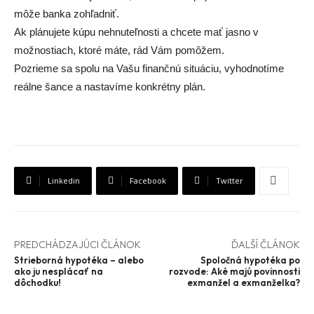
môže banka zohľadniť.
Ak plánujete kúpu nehnuteľnosti a chcete mať jasno v
možnostiach, ktoré máte, rád Vám pomôžem.
Pozrieme sa spolu na Vašu finančnú situáciu, vyhodnotíme
reálne šance a nastavíme konkrétny plán.
Linkedin
Facebook
Twitter
PREDCHÁDZAJÚCI ČLÁNOK
ĎALŠÍ ČLÁNOK
Strieborná hypotéka – alebo
Spoločná hypotéka po
ako ju nesplácať na
rozvode: Aké majú povinnosti
dôchodku!
exmanžel a exmanželka?