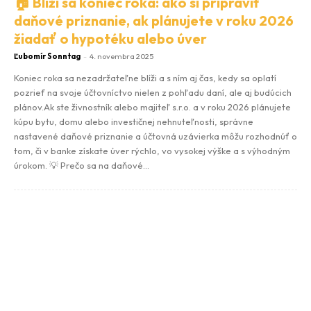
🏠 Blíži sa koniec roka: ako si pripraviť
daňové priznanie, ak plánujete v roku 2026
žiadať o hypotéku alebo úver
Ľubomír Sonntag
-
4. novembra 2025
Koniec roka sa nezadržateľne blíži a s ním aj čas, kedy sa oplatí
pozrieť na svoje účtovníctvo nielen z pohľadu daní, ale aj budúcich
plánov.Ak ste živnostník alebo majiteľ s.r.o. a v roku 2026 plánujete
kúpu bytu, domu alebo investičnej nehnuteľnosti, správne
nastavené daňové priznanie a účtovná uzávierka môžu rozhodnúť o
tom, či v banke získate úver rýchlo, vo vysokej výške a s výhodným
úrokom. 💡 Prečo sa na daňové...