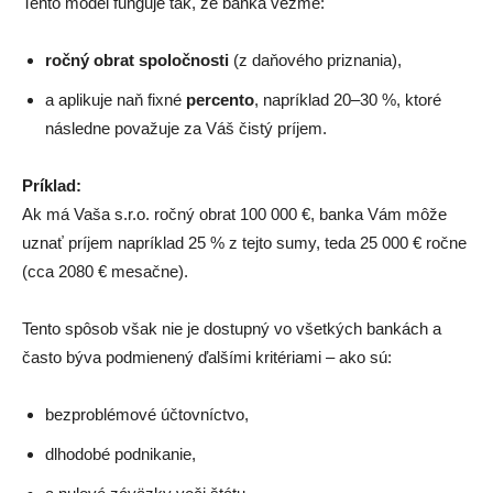
Tento model funguje tak, že banka vezme:
ročný obrat spoločnosti
(z daňového priznania),
a aplikuje naň fixné
percento
, napríklad 20–30 %, ktoré
následne považuje za Váš čistý príjem.
Príklad:
Ak má Vaša s.r.o. ročný obrat 100 000 €, banka Vám môže
uznať príjem napríklad 25 % z tejto sumy, teda 25 000 € ročne
(cca 2080 € mesačne).
Tento spôsob však nie je dostupný vo všetkých bankách a
často býva podmienený ďalšími kritériami – ako sú:
bezproblémové účtovníctvo,
dlhodobé podnikanie,