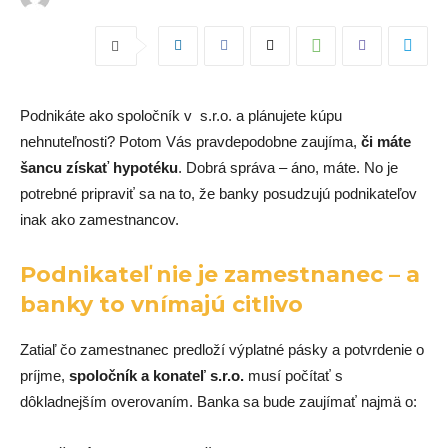
Podnikáte ako spoločník v s.r.o. a plánujete kúpu
nehnuteľnosti? Potom Vás pravdepodobne zaujíma,
či máte
šancu získať hypotéku
. Dobrá správa – áno, máte. No je
potrebné pripraviť sa na to, že banky posudzujú podnikateľov
inak ako zamestnancov.
Podnikateľ nie je zamestnanec – a
banky to vnímajú citlivo
Zatiaľ čo zamestnanec predloží výplatné pásky a potvrdenie o
príjme,
spoločník a konateľ s.r.o.
musí počítať s
dôkladnejším overovaním. Banka sa bude zaujímať najmä o: