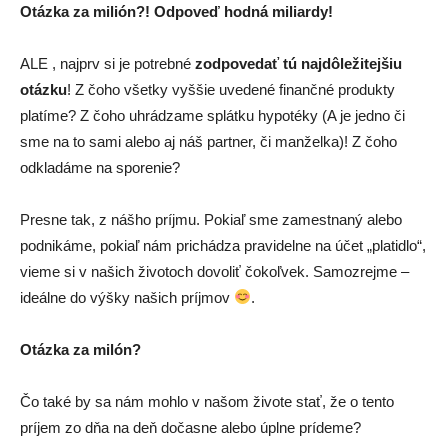
Otázka za milión?! Odpoveď hodná miliardy!
ALE , najprv si je potrebné
zodpovedať tú najdôležitejšiu
otázku
! Z čoho všetky vyššie uvedené finančné produkty
platíme? Z čoho uhrádzame splátku hypotéky (A je jedno či
sme na to sami alebo aj náš partner, či manželka)! Z čoho
odkladáme na sporenie?
Presne tak, z nášho príjmu. Pokiaľ sme zamestnaný alebo
podnikáme, pokiaľ nám prichádza pravidelne na účet „platidlo“,
vieme si v našich životoch dovoliť čokoľvek. Samozrejme –
ideálne do výšky našich príjmov
.
Otázka za milón?
Čo také by sa nám mohlo v našom živote stať, že o tento
príjem zo dňa na deň dočasne alebo úplne prídeme?