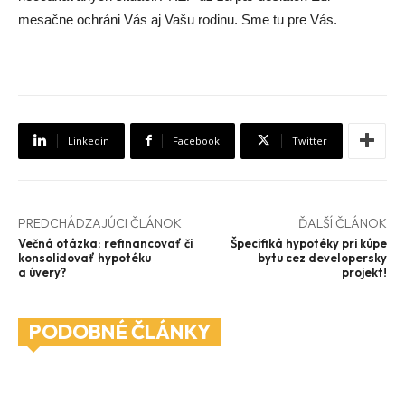
mesačne ochráni Vás aj Vašu rodinu. Sme tu pre Vás.
Linkedin
Facebook
Twitter
PREDCHÁDZAJÚCI ČLÁNOK
ĎALŠÍ ČLÁNOK
Večná otázka: refinancovať či
Špecifiká hypotéky pri kúpe
konsolidovať hypotéku
bytu cez developersky
a úvery?
projekt!
PODOBNÉ ČLÁNKY