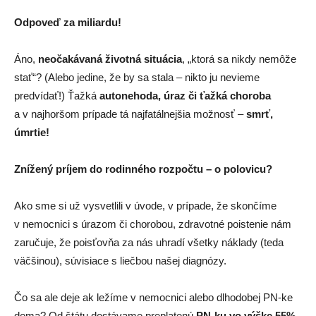
Odpoveď za miliardu!
Áno,
neočakávaná životná situácia
, „ktorá sa nikdy nemôže
stať“? (Alebo jedine, že by sa stala – nikto ju nevieme
predvídať!) Ťažká
autonehoda, úraz či ťažká choroba
a v najhoršom prípade tá najfatálnejšia možnosť –
smrť,
úmrtie!
Znížený príjem do rodinného rozpočtu – o polovicu?
Ako sme si už vysvetlili v úvode, v prípade, že skončíme
v nemocnici s úrazom či chorobou, zdravotné poistenie nám
zaručuje, že poisťovňa za nás uhradí všetky náklady (teda
väčšinou), súvisiace s liečbou našej diagnózy.
Čo sa ale deje ak ležíme v nemocnici alebo dlhodobej PN-ke
doma? Od štátu dostávame preplatenú
PN-ku vo výške 55%