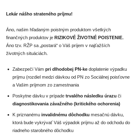
Lekár nášho strateného príjmu!
Áno, našim hľadaným poistným produktom všetkých
finančných produktov je
RIZIKOVÉ ŽIVOTNÉ POISTENIE.
Áno tzv. RŽP sa „postará“ o Váš príjem v najťažších
životných situáciách.
Zabezpečí Vám
pri dlhodobej PN-ke
doplatenie výpadku
príjmu (rozdiel medzi dávkou od PN zo Sociálnej poisťovne
a Vašim príjmom zo zamestnania
Poskytne dávku v prípade
trvalého následku úrazu
či
diagnostikovania závažného (kritického ochorenia)
K priznanému
invalidnému dôchodku
mesačnú dávku,
ktorá bude vykrývať Váš výpadok príjmu až do odchodu do
riadneho starobného dôchodku