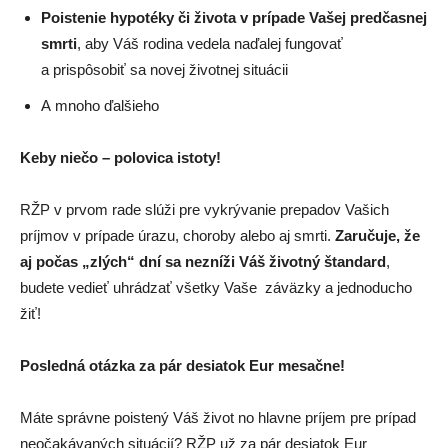
Poistenie hypotéky či života v prípade Vašej predčasnej
smrti
, aby Váš rodina vedela naďalej fungovať
a prispôsobiť sa novej životnej situácii
A mnoho ďalšieho
Keby niečo – polovica istoty!
RŽP v prvom rade slúži pre vykrývanie prepadov Vašich
príjmov v prípade úrazu, choroby alebo aj smrti.
Zaručuje, že
aj počas „zlých“ dní sa nezníži Váš životný štandard
,
budete vedieť uhrádzať všetky Vaše záväzky a jednoducho
žiť!
Posledná otázka za pár desiatok Eur mesačne!
Máte správne poistený Váš život no hlavne príjem pre prípad
neočakávaných situácií? RŽP už za pár desiatok Eur