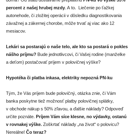
percent z našej hrubej mzdy
. A to. Liečenie po ťažkej
autonehode, či zložitej operácii v dôsledku diagnostikovania
závažnej a zákernej chorobe, môže trvať aj viac ako 12
mesiacov.
Lekári sa postarajú o naše telo, ale kto sa postará o pokles
nášho príjmu?
Bude jednotlivcovi, či Vašej rodine (manželke
a deťom) postačovať príjem v polovičnej výške?
Hypotéka či platba inkasa, elektriky nepozná PN-ku
Tým, že Vás príjem bude polovičný, otázka znie, či Vám
banka poskytne tiež možnosť platby polovičnej splátky,
v obchode nákup s 50% zľavou, a ďalšie náklady? Odpoveď
určite poznáte.
Príjem Vám síce klesne, no výdavky, ostanú
v rovnakej výške.
Zoškrtať náklady „na život“ o polovicu?
Nereálne!
Čo teraz?