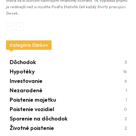
stáva sa kľúčovým nástrojom finančnej ochrany.
Výpadok príjmu
je reálnejší než si myslíte Podľa štatistík čelí každý štvrtý pracujúci
človek...
Kategórie článkov
Dôchodok
3
Hypotéky
14
Investovanie
6
Nezaradené
1
Poistenie majetku
1
Poistenie vozidiel
0
Sporenie na dôchodok
2
Životné poistenie
2