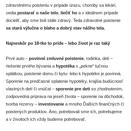
zdravotnému poisteniu v prípade úrazu, choroby sa lekári,
vedia
postarať o naše telo
,
liečiť ho
a v ideálnom prípade
docieliť, aby sme boli stále zdravý. Teda zdravotné poistenie
sa stará výlučne o blaho a dobrý stav nášho tela.
Najneskôr po 18-tke to príde – lebo život je raz taký
Prvé auto –
povinné zmluvné poistenie
, rodinka, deti –
riešenie prvého bývania a
hypotéka
s „pekne“ tučnou
splátkou, poistenie domu či bytu- lebo k hypotéke je povinná.
Sporenie na predčasné splatenie hypotéky, krajšia budúcnosť
vlastných detí či vnúčat –
sporenie pre deti
so zhodnotením,
zodpovedná príprava na jeseň života – sporenie na dôchodok,
tvorba rezervy –
investovanie
a mnoho Ďalších finančných či
poistených produktov. Áno, potrebovali sme ich, potrebujeme
a v životoch ich vždy budeme potrebovať.