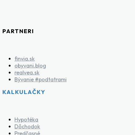
PARTNERI
finvia.sk
obyvani.blog
realvea.sk
Bývanie #podtatrami
KALKULAČKY
Hypotéka
Dôchodok
Predčasné