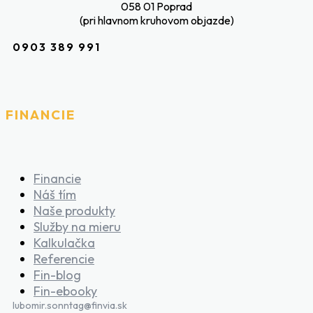
058 01 Poprad
(pri hlavnom kruhovom objazde)
0903 389 991
FINANCIE
Financie
Náš tím
Naše produkty
Služby na mieru
Kalkulačka
Referencie
Fin-blog
Fin-ebooky
lubomir.sonntag@finvia.sk