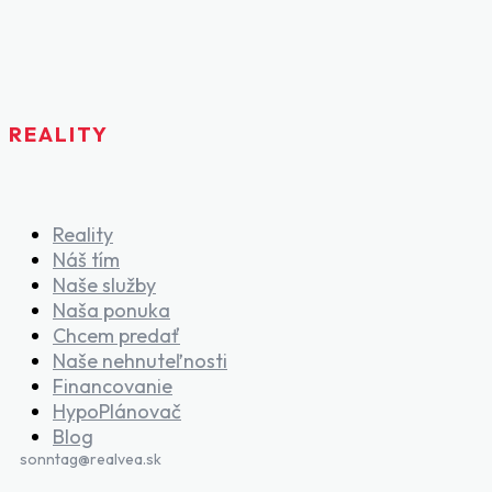
REALITY
Reality
Náš tím
Naše služby
Naša ponuka
Chcem predať
Naše nehnuteľnosti
Financovanie
HypoPlánovač
Blog
sonntag@realvea.sk