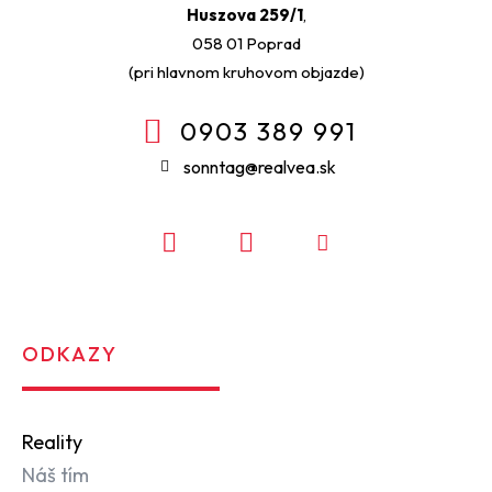
Huszova 259/1
,
058 01 Poprad
(pri hlavnom kruhovom objazde)
0903 389 991
sonntag@realvea.sk
ODKAZY
Reality
Náš tím