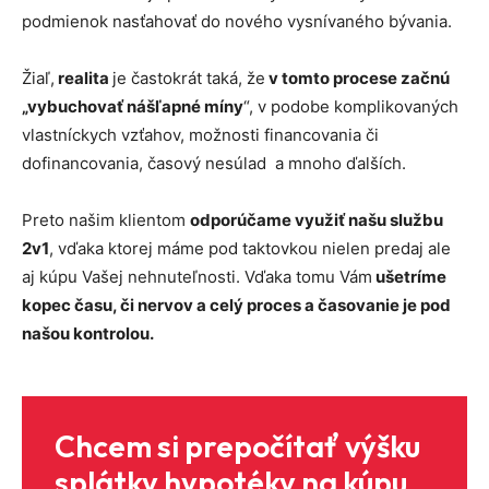
podmienok nasťahovať do nového vysnívaného bývania.
Žiaľ,
realita
je častokrát taká, že
v tomto procese začnú
„vybuchovať nášľapné míny
“, v podobe komplikovaných
vlastníckych vzťahov, možnosti financovania či
dofinancovania, časový nesúlad a mnoho ďalších.
Preto našim klientom
odporúčame využiť našu službu
2v1
, vďaka ktorej máme pod taktovkou nielen predaj ale
aj kúpu Vašej nehnuteľnosti. Vďaka tomu Vám
ušetríme
kopec času, či nervov a celý proces a časovanie je pod
našou kontrolou.
Chcem si prepočítať výšku
splátky hypotéky na kúpu