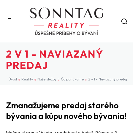
2 V 1 - NAVIAZANÝ
PREDAJ
Úvod
Reality
Naše služby
Čo ponúkame
2 v 1 - Naviazaný predaj
Zmanažujeme predaj starého
bývania a kúpu nového bývania!
Možno aj práve Vy ste v podobnej situácií. Bývate v 3-