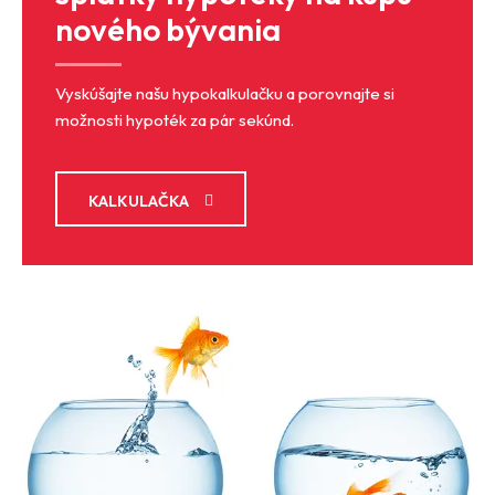
nového bývania
Vyskúšajte našu hypokalkulačku a porovnajte si
možnosti hypoték za pár sekúnd.
KALKULAČKA