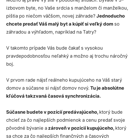
izbovom byte, no Vaše srdcia s manželom či manželkou,
pištia po niečom väčšom, novej záhrade?
Jednoducho
chcete predať Váš malý byt a kúpiť si veľký dom
so
záhradou a výhľadom, napríklad na Tatry?
V takomto prípade Vás bude čakať s vysokou
pravdepodobnosťou neľahký a možno aj trochu náročný
boj.
V prvom rade nájsť reálneho kupujúceho na Váš starý
domov a súčasne si nájsť domov nový.
Tu je absolútne
kľúčová takzvaná časová synchronizácia.
Súčasne budete v pozícií predávajúceho,
ktorý bude
chcieť za čo najlepších podmienok a cenu predať svoje
pôvodné bývanie a
zároveň v pozícií kupujúceho,
ktorý
sa chce za čo najlepších finančných a časových