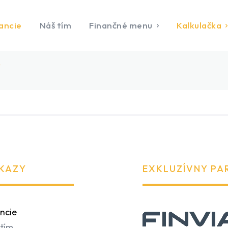
ancie
Náš tím
Finančné menu
Kalkulačka
Y
KAZY
EXKLUZÍVNY PA
ncie
tím