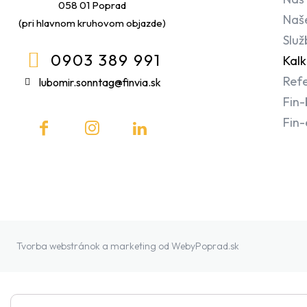
058 01 Poprad
Naš
(pri hlavnom kruhovom objazde)
Služ
0903 389 991
Kalk
Refe
lubomir.sonntag@finvia.sk
Fin-
Fin
Tvorba webstránok a marketing od
WebyPoprad.sk