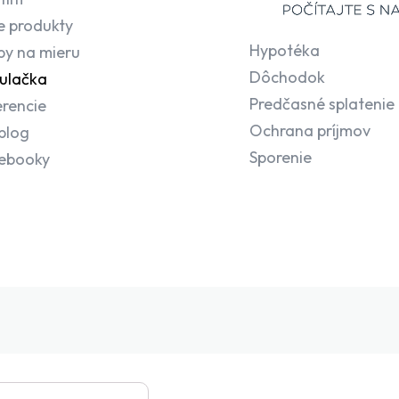
e produkty
Hypotéka
by na mieru
Dôchodok
ulačka
Predčasné splatenie
rencie
Ochrana príjmov
blog
Sporenie
-ebooky